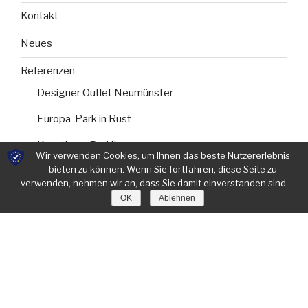
Kontakt
Neues
Referenzen
Designer Outlet Neumünster
Europa-Park in Rust
Kunsthaus Bad Iburg
Wir verwenden Cookies, um Ihnen das beste Nutzererlebnis
bieten zu können. Wenn Sie fortfahren, diese Seite zu
La Hacienda
verwenden, nehmen wir an, dass Sie damit einverstanden sind.
Zylinderhaus – Est. 2017
OK
Ablehnen
Sonderanfertigungen
über Werner Hessing