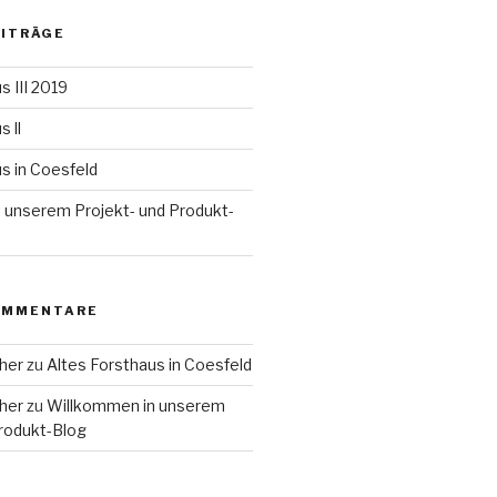
EITRÄGE
s III 2019
 ll
s in Coesfeld
 unserem Projekt- und Produkt-
OMMENTARE
her
zu
Altes Forsthaus in Coesfeld
her
zu
Willkommen in unserem
Produkt-Blog