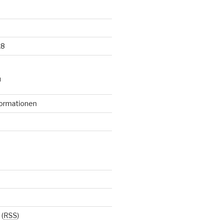
18
N
formationen
(
RSS
)