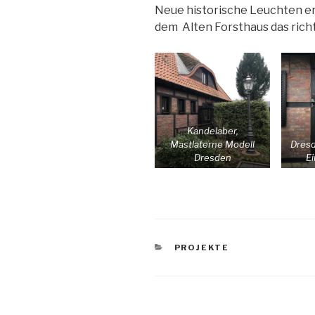
Neue historische Leuchten 
dem Alten Forsthaus das rich
Kandelaber,
Mastlaterne Modell
Dresd
Dresden
E
KATEGORIEN
PROJEKTE