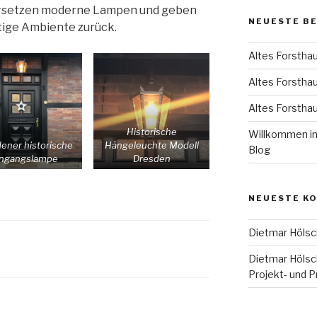
ersetzen moderne Lampen und geben
NEUESTE B
tige Ambiente zurück.
Altes Forsthau
Altes Forsthaus
Altes Forsthau
Historische
Willkommen in
ener historische
Hängeleuchte Modell
Blog
ingangslampe
Dresden
NEUESTE K
Dietmar Hölsc
Dietmar Hölsc
Projekt- und 