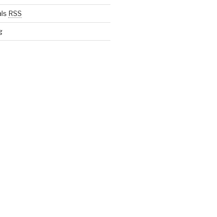
als
RSS
g