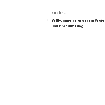
Beitragsnavigation
Vorheriger
ZURÜCK
Beitrag
Willkommen in unserem Proje
und Produkt-Blog