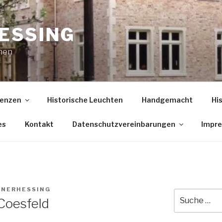
ESSING
nen
enzen
Historische Leuchten
Handgemacht
Hi
es
Kontakt
Datenschutzvereinbarungen
Impr
NERHESSING
Suche
 Coesfeld
nach: