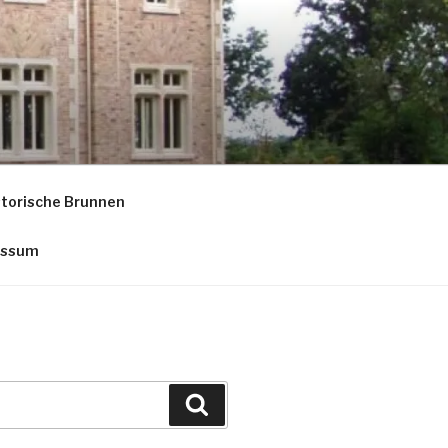
storische Brunnen
essum
Suche