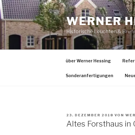
Zum
Inhalt
WERNER H
springen
Historische Leuchten & Brun
über Werner Hessing
Refer
Sonderanfertigungen
Neu
VERÖFFENTLICHT
23. DEZEMBER 2018
VON
WER
AM
Altes Forsthaus in