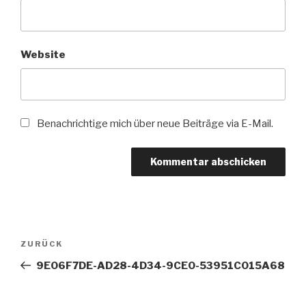
Website
Benachrichtige mich über neue Beiträge via E-Mail.
Beitragsnavigation
Vorheriger
ZURÜCK
Beitrag
9E06F7DE-AD28-4D34-9CE0-53951C015A68