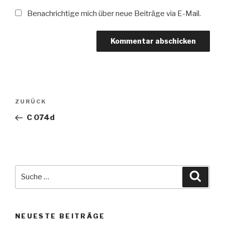
Benachrichtige mich über neue Beiträge via E-Mail.
Beitragsnavigation
Vorheriger
ZURÜCK
Beitrag
C 074d
Suche
Suche
nach:
NEUESTE BEITRÄGE