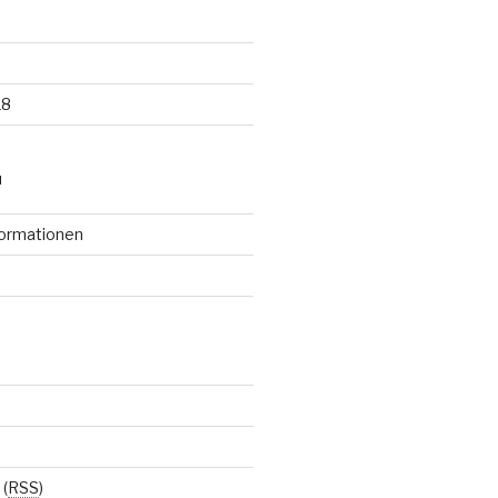
18
N
formationen
(
RSS
)