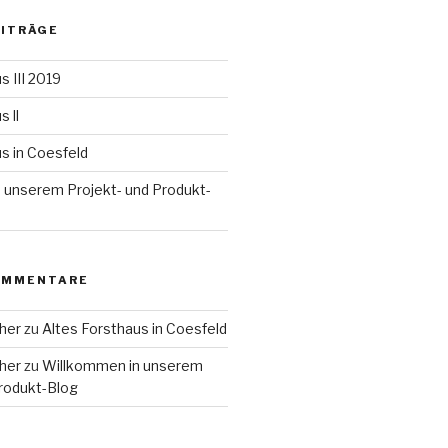
EITRÄGE
s III 2019
 ll
s in Coesfeld
 unserem Projekt- und Produkt-
OMMENTARE
her
zu
Altes Forsthaus in Coesfeld
her
zu
Willkommen in unserem
Produkt-Blog