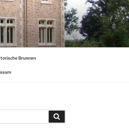
storische Brunnen
essum
Suche