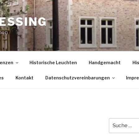
ESSING
nen
enzen
Historische Leuchten
Handgemacht
Hi
es
Kontakt
Datenschutzvereinbarungen
Impr
Suche
nach: