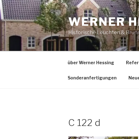
Zum
Inhalt
WERNER H
springen
Historische Leuchten & Brun
über Werner Hessing
Refer
Sonderanfertigungen
Neu
C 122 d