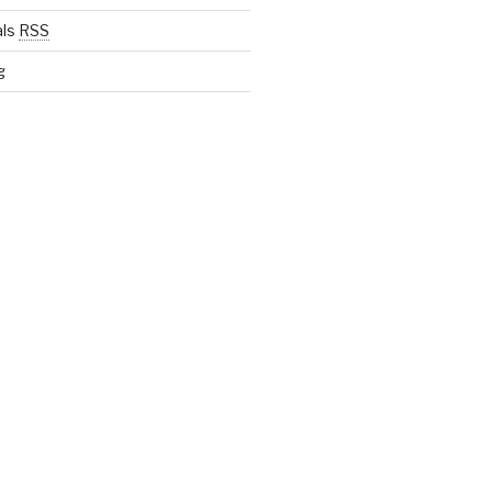
als
RSS
g