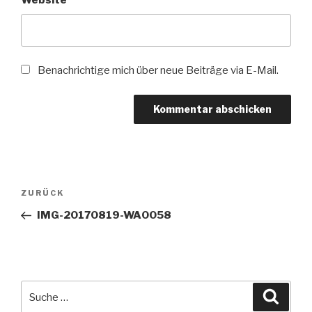
Website
Benachrichtige mich über neue Beiträge via E-Mail.
Beitragsnavigation
Vorheriger
ZURÜCK
Beitrag
IMG-20170819-WA0058
Suche
Suche
nach: