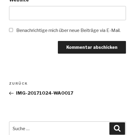
Website
Benachrichtige mich über neue Beiträge via E-Mail.
Beitragsnavigation
Vorheriger
ZURÜCK
Beitrag
IMG-20171024-WA0017
Suche
Suche
nach: